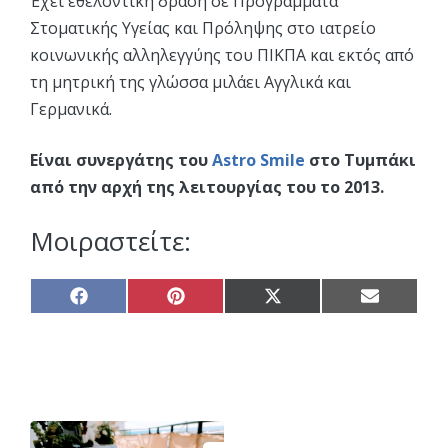
Έχει εθελοντική δράση σε Προγράμματα
Στοματικής Υγείας και Πρόληψης στο ιατρείο
κοινωνικής αλληλεγγύης του ΠΙΚΠΑ και εκτός από
τη μητρική της γλώσσα μιλάει Αγγλικά και
Γερμανικά.
Είναι συνεργάτης του
Astro Smile
στο Τυμπάκι
από την αρχή της λειτουργίας του το 2013.
Μοιραστείτε:
Share
Share
Share
Share
on
on
on
on
Facebook
Pinterest
X
Email
(Twitter)