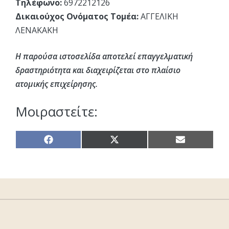
Τηλέφωνο:
6972212126
Δικαιούχος Ονόματος Τομέα:
ΑΓΓΕΛΙΚΗ
ΛΕΝΑΚΑΚΗ
Η παρούσα ιστοσελίδα αποτελεί επαγγελματική
δραστηριότητα και διαχειρίζεται στο πλαίσιο
ατομικής επιχείρησης.
Μοιραστείτε:
Share
Share
Share
on
on
on
Facebook
X
Email
(Twitter)