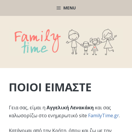
Μετάβαση
MENU
σε
περιεχόμενο
ΠΟΙΟΊ ΕΊΜΑΣΤΕ
Γεια σας, είμαι η
Αγγελική Λενακάκη
και σας
καλωσορίζω στο ενημερωτικό site
FamilyTime.gr
.
Κατάγομαι από την Κρήτη, όπου και ζω με την