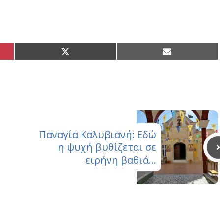
Share
Share
on
on
X
Email
(Twitter)
Παναγία Καλυβιανή: Εδώ
η ψυχή βυθίζεται σε
ειρήνη βαθιά…