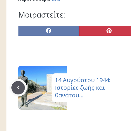
Μοιραστείτε:
Share
Share
on
on
Facebook
Pinterest
14 Αυγούστου 1944:
Ιστορίες ζωής και
θανάτου…