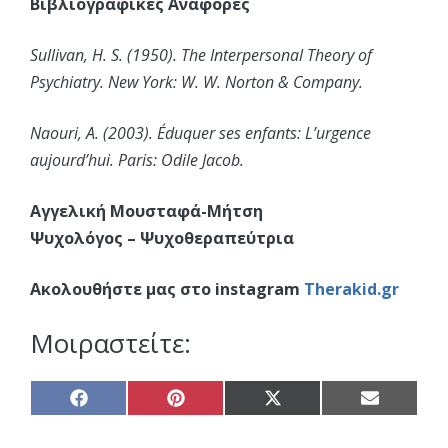
Βιβλιογραφικές Αναφορές
Sullivan, H. S. (1950). The Interpersonal Theory of
Psychiatry. New York: W. W. Norton & Company.
Naouri, A. (2003). Éduquer ses enfants: L’urgence
aujourd’hui. Paris: Odile Jacob.
Αγγελική Μουσταφά-Μήτση
Ψυχολόγος – Ψυχοθεραπεύτρια
Ακολουθήστε μας στο instagram
Therakid.gr
Μοιραστείτε:
Share
Share
Share
Share
on
on
on
on
Facebook
Pinterest
X
Email