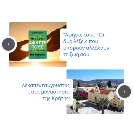
(Twitter)
“Αφήστε τους”! Οι
δύο λέξεις που
μπορούν αλλάξουν
τη ζωή σου!
Δεκαπενταύγουστος
, στα μοναστήρια
της Κρήτης!