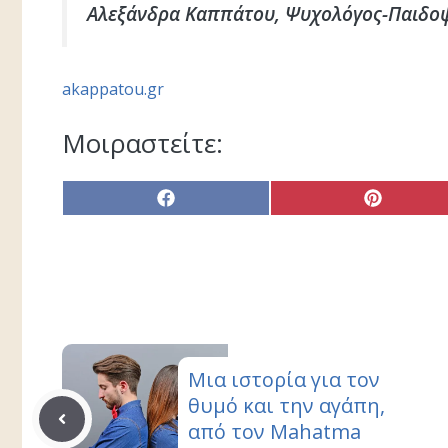
Αλεξάνδρα Καππάτου, Ψυχολόγος-Παιδο
akappatou.gr
Μοιραστείτε:
Share
Share
on
on
Facebook
Pinterest
Μια ιστορία για τον
θυμό και την αγάπη,
από τον Mahatma