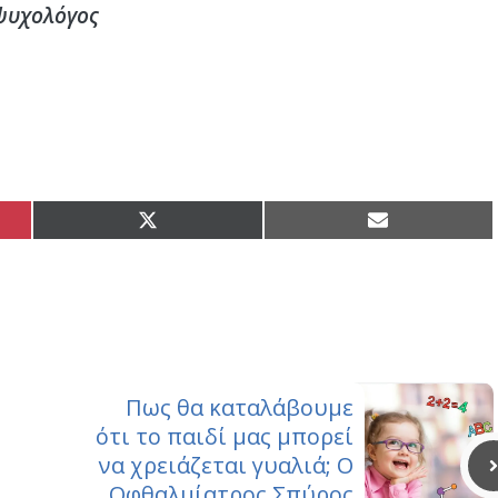
ψυχολόγος
Share
Share
on
on
X
Email
(Twitter)
Πως θα καταλάβουμε
ότι το παιδί μας μπορεί
να χρειάζεται γυαλιά; Ο
Οφθαλμίατρος Σπύρος