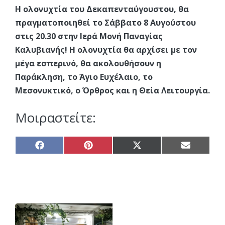
Η ολονυχτία του Δεκαπενταύγουστου, θα
πραγματοποιηθεί το Σάββατο 8 Αυγούστου
στις 20.30 στην Ιερά Μονή Παναγίας
Καλυβιανής! Η ολονυχτία θα αρχίσει με τον
μέγα εσπερινό, θα ακολουθήσουν η
Παράκληση, το Άγιο Ευχέλαιο, το
Μεσονυκτικό, ο Όρθρος και η Θεία Λειτουργία.
Μοιραστείτε:
Share
Share
Share
Share
on
on
on
on
Facebook
Pinterest
X
Email
(Twitter)