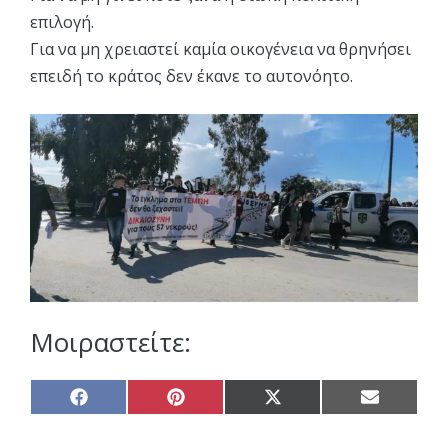
επιλογή.
Για να μη χρειαστεί καμία οικογένεια να θρηνήσει
επειδή το κράτος δεν έκανε το αυτονόητο.
Μοιραστείτε:
Share
Share
Share
Share
on
on
on
on
Facebook
Pinterest
X
Email