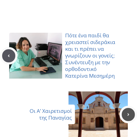
(Twitter)
Πότε ένα παιδί θα
χρειαστεί σιδεράκια
και τι πρέπει να
γνωρίζουν οι γονείς;
Συνέντευξη με την
ορθοδοντικό
Κατερίνα Μεσημέρη
Οι Α’ Χαιρετισμοί
της Παναγίας