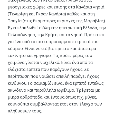
οικογένειας των Γκέκο(Gecko). Απαντά στις
μεσογειακές χώρες και επίσης στα Κανάρια νησιά
(Τενερίφη και Γκραν Κανάρια) καθώς και στη
Τσεχία (στις θερμότερες περιοχές της Μοραβίας).
Έχει εξαπλωθεί σ’όλη την ηπειρωτική Ελλάδα, την
Πελοπόννησο, την Κρήτη και τα νησιά. Πρόκειται
για ένα από τα πιο ευπροσάρμοστα ερπετά του
κόσμου. Είναι νυκτόβιο ερπετό και ιδιαίτερα
ευκίνητο και γρήγορο. Τις κρύες μέρες του
χειμώνα γίνεται νωχελικό. Είναι ένα από τα
ελάχιστα ερπετά που παράγουν ήχους. Σε
περίπτωση που νοιώσει απειλή παράγει ήχους
κινδύνου.Το σαμιαμίδι είναι ένα ερπετό εντελώς
ακίνδυνο και παράλληλα ωφέλιμο. Τρέφεται με
μικρά αρθρόποδα και έντομα όπως π.χ. μύγες,
κουνούπια συμβάλλοντας έτσι στον έλεγχο των
πληθυσμών τους.