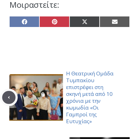
Μοιραστείτε:
Share
Share
Share
Share
on
on
on
on
Facebook
Pinterest
X
Email
(Twitter)
Η Θεατρική Ομάδα
Τυμπακίου
επιστρέφει στη
σκηνή μετά από 10
χρόνια με την
κωμωδία «Οι
Γαμπροί της
Ευτυχίας»