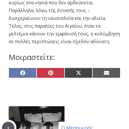
κυρίως στα νησιά που δεν αρδεύονται.
Παράλληλα, λόγω της έντασής τους –
δυσχεραίνουν τη ναυσιπλοΐα και την αλιεία.
Τέλος, στις παραλίες του Αιγαίου, όταν τα
μελτέμια κάνουν την εμφάνισή τους, η κολύμβηση
σε πολλές περιπτώσεις είναι σχεδόν αδύνατη.
Μοιραστείτε:
Share
Share
Share
Share
on
on
on
on
Facebook
Pinterest
X
Email
(Twitter)
Ο Μεσημεράς…