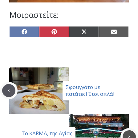
Μοιραστείτε:
Share
Share
Share
Share
on
on
on
on
Facebook
Pinterest
X
Email
(Twitter)
Σφουγγάτο με
πατάτες! Έτσι απλά!
Το KARMA, της Αγίας