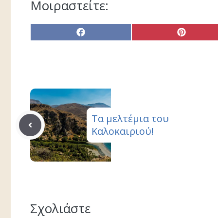
Μοιραστείτε:
Share
Share
on
on
Facebook
Pinterest
Τα μελτέμια του
Καλοκαιριού!
Σχολιάστε