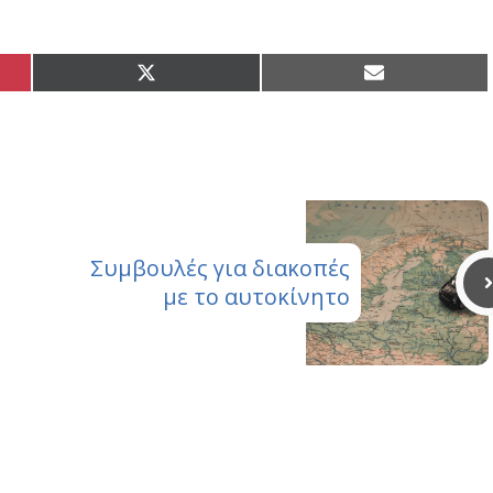
Share
Share
on
on
X
Email
(Twitter)
Συμβουλές για διακοπές
με το αυτοκίνητο