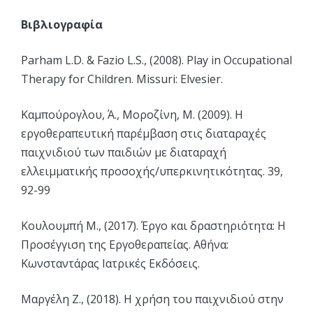
Βιβλιογραφία
Parham L.D. & Fazio L.S., (2008). Play in Occupational
Therapy for Children. Missuri: Elvesier.
Καμπούρογλου, Ά., Μοροζίνη, Μ. (2009). Η
εργοθεραπευτική παρέμβαση στις διαταραχές
παιχνιδιού των παιδιών με διαταραχή
ελλειμματικής προσοχής/υπερκινητικότητας. 39,
92-99
Κουλουμπή Μ., (2017). Έργο και δραστηριότητα: Η
Προσέγγιση της Εργοθεραπείας. Αθήνα:
Κωνσταντάρας Ιατρικές Εκδόσεις.
Μαργέλη Ζ., (2018). Η χρήση του παιχνιδιού στην