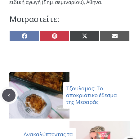
ειδική αγωγή (Σημ. σεμιναρίου), Αθήνα.
Μοιραστείτε:
Share
Share
Share
Share
on
on
on
on
Facebook
Pinterest
X
Email
(Twitter)
Τζουλαμάς: Το
αποκριάτικο έδεσμα
της Μεσαράς
Ανακαλύπτοντας τα