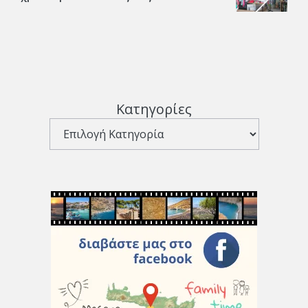
Κατηγορίες