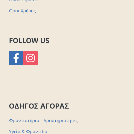
Οροι Χρήσης
FOLLOW US
ΟΔΗΓΟΣ ΑΓΟΡΑΣ
Φροντιστήρια - Δραστηριότητες
Υγεία & Φροντίδα