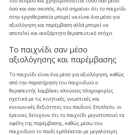
του ατόμου και χρησιμοποιείται τόσο σαν μέσο
όσο και σαν σκοπός. Αυτό σημαίνει ότι το παιχνίδι
στην εργοθεραπεία μπορεί να είναι ένα μέσο για
αξιολόγηση και παρέμβαση αλλά μπορεί να
αποτελεί και ανεξάρτητο θεραπευτικό στόχο.
Το παιχνίδι σαν μέσο
αξιολόγησης και παρέμβασης
Το παιχνίδι είναι ένα μέσο για αξιολόγηση, καθώς
από την παρατήρηση του παιχνιδιού ο
θεραπευτής λαμβάνει πλούσιες πληροφορίες
σχετικά με τις κινητικές, γνωστικές και
κοινωνικές δεξιότητες του παιδιού. Επιπλεόν, οι
έρευνες δείνχουν ότι το παιχνίδι μεγιστοποιεί τα
οφέλη της παρέμβασης, καθώς μέσω του
παιχνιδιού το παιδί εμπλέκεται με μεγαλύτερη