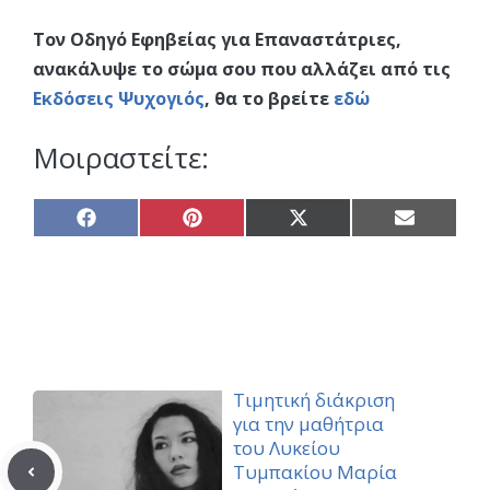
Τον Οδηγό Εφηβείας για Επαναστάτριες,
ανακάλυψε το σώμα σου που αλλάζει από τις
Εκδόσεις Ψυχογιός
, θα το βρείτε
εδώ
Μοιραστείτε:
Share
Share
Share
Share
on
on
on
on
Facebook
Pinterest
X
Email
(Twitter)
Τιμητική διάκριση
για την μαθήτρια
του Λυκείου
Τυμπακίου Μαρία