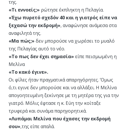
της.
«Τι εννοείς;»
ρώτησε έκπληκτη η Πελαγία.
«Έχω πυρετό σχεδόν 40 και η γιατρός είπε να
ξεχασώ την εκδρομή»
, αναφώνησε ανάμεσα στα
αναφιλητά της.
«Μα πώς;»
δεν μπορούσε να χωρέσει το μυαλό
της Πελαγίας αυτό το νέο.
«Το πως δεν έχει σημασία»
είπε πεισμωμένη η
Μελίνα
«Το κακό έγινε».
Οι φίλες ήταν πραγματικά απαρηγόρητες. ’Ομως
ό,τι εγινε δεν μπορούσε και να αλλάξει. Η Μελίνα
απογοητευμένη ξεκίνησε με τη μητέρα της για την
γιατρό. Μόλις έφτασε η κ. Εύη την κοίταξε
τρυφερά και συνάμα παρηγορητικά.
«Λυπάμαι Μελίνα που έχασες την εκδρομή
σου»
,της είπε απαλά.