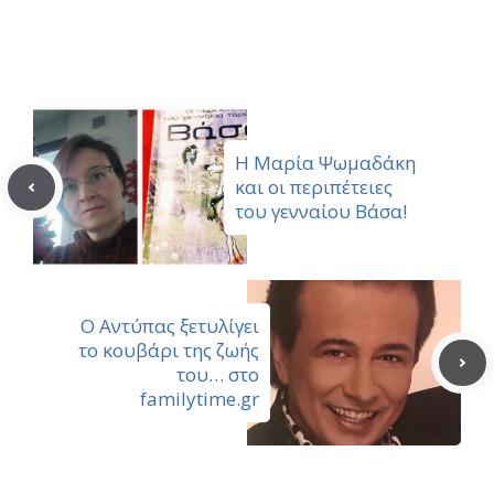
on
on
on
on
Facebook
Pinterest
X
Email
(Twitter)
Η Μαρία Ψωμαδάκη
και οι περιπέτειες
του γενναίου Βάσα!
Ο Αντύπας ξετυλίγει
το κουβάρι της ζωής
του… στο
familytime.gr