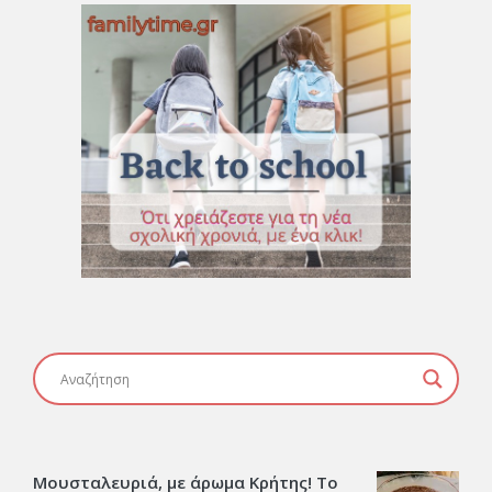
Μουσταλευριά, με άρωμα Κρήτης! Το