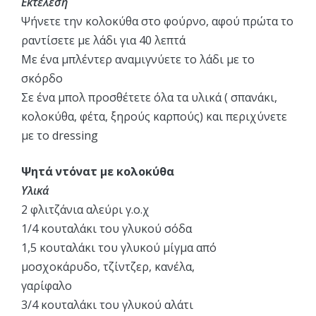
Εκτέλεση
Ψήνετε την κολοκύθα στο φούρνο, αφού πρώτα το
ραντίσετε με λάδι για 40 λεπτά
Με ένα μπλέντερ αναμιγνύετε το λάδι με το
σκόρδο
Σε ένα μπολ προσθέτετε όλα τα υλικά ( σπανάκι,
κολοκύθα, φέτα, ξηρούς καρπούς) και περιχύνετε
με το dressing
Ψητά ντόνατ με κολοκύθα
Υλικά
2 φλιτζάνια αλεύρι γ.ο.χ
1/4 κουταλάκι του γλυκού σόδα
1,5 κουταλάκι του γλυκού μίγμα από
μοσχοκάρυδο, τζίντζερ, κανέλα,
γαρίφαλο
3/4 κουταλάκι του γλυκού αλάτι