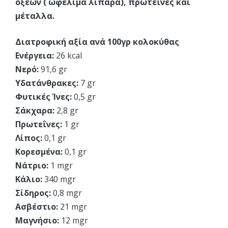
οξέων ( ωφέλιμα λιπαρά), πρωτεΐνες και
μέταλλα.
Διατροφική αξία ανά 100γρ κολοκύθας
Ενέργεια:
26 kcal
Νερό:
91,6 gr
Υδατάνθρακες:
7 gr
Φυτικές Ίνες:
0,5 gr
Σάκχαρα:
2,8 gr
Πρωτεΐνες:
1 gr
Λίπος:
0,1 gr
Κορεσμένα:
0,1 gr
Νάτριο:
1 mgr
Κάλιο:
340 mgr
Σίδηρος:
0,8 mgr
Ασβέστιο:
21 mgr
Μαγνήσιο:
12 mgr