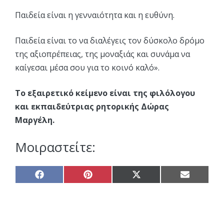
Παιδεία είναι η γενναιότητα και η ευθύνη.
Παιδεία είναι το να διαλέγεις τον δύσκολο δρόμο
της αξιοπρέπειας, της μοναξιάς και συνάμα να
καίγεσαι μέσα σου για το κοινό καλό».
Tο εξαιρετικό κείμενο είναι της φιλόλογου
και εκπαιδεύτριας ρητορικής Δώρας
Μαργέλη.
Μοιραστείτε:
Share
Share
Share
Share
on
on
on
on
Facebook
Pinterest
X
Email
(Twitter)