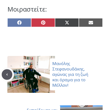
Μοιραστείτε:
Share
Share
Share
Share
on
on
on
on
Facebook
Pinterest
X
Email
(Twitter)
Μανόλης
Στεφανουδάκης,
αγώνας για τη ζωή
και όραμα για το
Μέλλον!