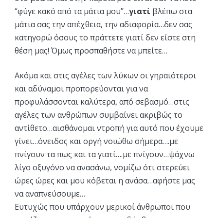
“φύγε κακό από τα μάτια μου”…
γιατί
βλέπω στα
μάτια σας την απέχθεια, την αδιαφορία…δεν σας
κατηγορώ όσους το πράττετε γιατί δεν είστε στη
θέση μας! Όμως προσπαθήστε να μπείτε…
Ακόμα και στις αγέλες των λύκων οι γηραιότεροι
και αδύναμοι προπορεύονται για να
προφυλάσσονται καλύτερα, από σεβασμό…στις
αγέλες των ανθρώπων συμβαίνει ακριβώς το
αντίθετο…αισθάνομαι ντροπή για αυτό που έχουμε
γίνει…όνειδος και οργή νοιώθω σήμερα….με
πνίγουν τα πως και τα γιατί….με πνίγουν…ψάχνω
λίγο οξυγόνο να ανασάνω, νομίζω ότι στερεύει
ώρες ώρες και μου κόβεται η ανάσα…αφήστε μας
να αναπνεύσουμε…
Ευτυχώς που υπάρχουν μερικοί άνθρωποι που