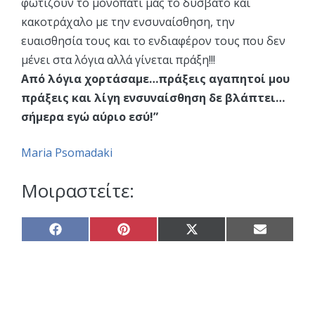
φωτίζουν το μονοπάτι μας το δύσβατο και
κακοτράχαλο με την ενσυναίσθηση, την
ευαισθησία τους και το ενδιαφέρον τους που δεν
μένει στα λόγια αλλά γίνεται πράξη!!!
Από λόγια χορτάσαμε…πράξεις αγαπητοί μου
πράξεις και λίγη ενσυναίσθηση δε βλάπτει…
σήμερα εγώ αύριο εσύ!”
Maria Psomadaki
Μοιραστείτε:
Share
Share
Share
Share
on
on
on
on
Facebook
Pinterest
X
Email
(Twitter)