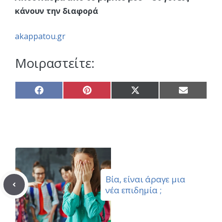
κάνουν την διαφορά
akappatou.gr
Μοιραστείτε:
Share
Share
Share
Share
on
on
on
on
Facebook
Pinterest
X
Email
(Twitter)
Βία, είναι άραγε μια
νέα επιδημία ;