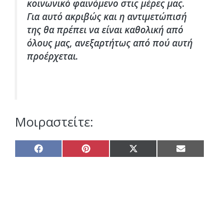
κοινωνικό φαινόμενο στις μέρες μας.
Για αυτό ακριβώς και η αντιμετώπισή
της θα πρέπει να είναι καθολική από
όλους μας, ανεξαρτήτως από πού αυτή
προέρχεται.
Μοιραστείτε:
Share
Share
Share
Share
on
on
on
on
Facebook
Pinterest
X
Email
(Twitter)