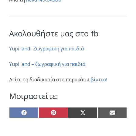
Ακολουθήστε μας στο fb
Yupi land- Zωγραφική για παιδιά
Yupi land – ζωγραφική για παιδιά
Δείτε τη διαδικασία στο παρακάτω
βίντεο!
Μοιραστείτε:
Share
Share
Share
Share
on
on
on
on
Facebook
Pinterest
X
Email
(Twitter)