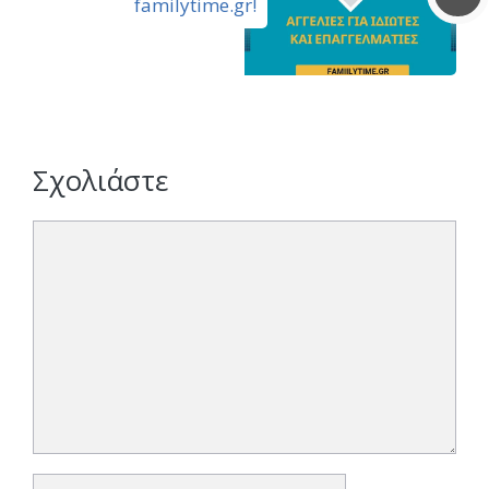
familytime.gr!
Σχολιάστε
Σχόλιο
Όνομα