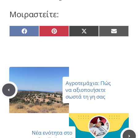
Μοιραστείτε:
Share
Share
Share
Share
on
on
on
on
Facebook
Pinterest
X
Email
(Twitter)
Αγροτεμάχια: Πώς
να αξιοποιήσετε
σωστά τη γη σας
Νέα ενότητα στο