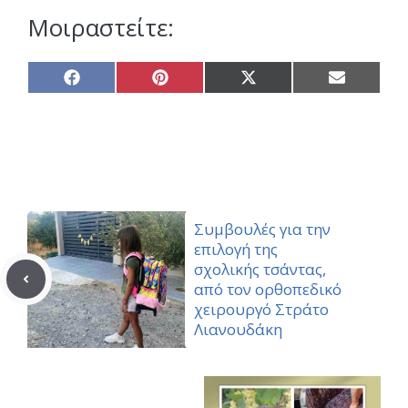
Μοιραστείτε:
Share
Share
Share
Share
on
on
on
on
Facebook
Pinterest
X
Email
(Twitter)
Συμβουλές για την
επιλογή της
σχολικής τσάντας,
από τον ορθοπεδικό
χειρουργό Στράτο
Λιανουδάκη