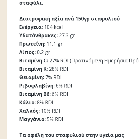
σταφύλι.
Διατροφική αξία ανά 150γρ σταφυλιού
Ενέργεια:
104 kcal
Υδατάνθρακες:
27,3 gr
Πρωτεΐνη:
11,1 gr
Λίπος:
0,2 gr
Βιταμίνη C:
27% RDI (Προτινόμενη Ημερήσια Πρ
Βιταμίνη Κ:
28% RDI
Θειαμίνη:
7% RDI
Ριβοφλαβίνη:
6% RDI
Βιταμίνη Β6:
6% RDI
Κάλιο:
8% RDI
Χαλκός:
10% RDI
Μαγγάνιο:
5% RDI
Τα οφέλη του σταφυλιού στην υγεία μας