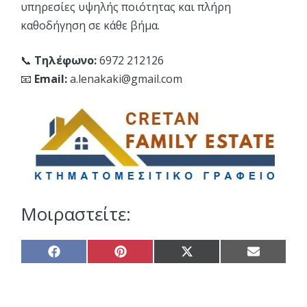
υπηρεσίες υψηλής ποιότητας και πλήρη
καθοδήγηση σε κάθε βήμα.
📞
Τηλέφωνο:
6972 212126
📧
Email:
a.lenakaki@gmail.com
Μοιραστείτε:
Share
Share
Share
Share
on
on
on
on
Facebook
Pinterest
X
Email
(Twitter)