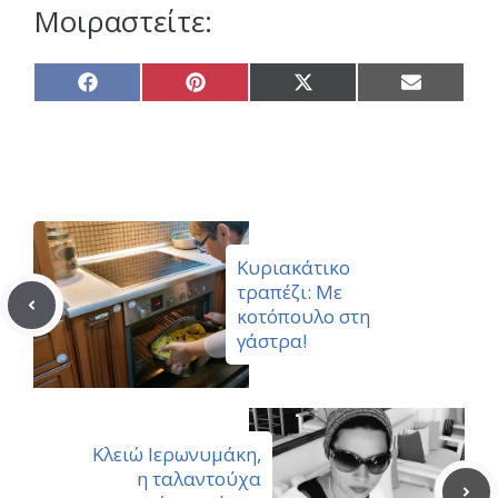
Μοιραστείτε:
Share
Share
Share
Share
on
on
on
on
Facebook
Pinterest
X
Email
(Twitter)
Κυριακάτικο
τραπέζι: Με
κοτόπουλο στη
γάστρα!
Κλειώ Ιερωνυμάκη,
η ταλαντούχα