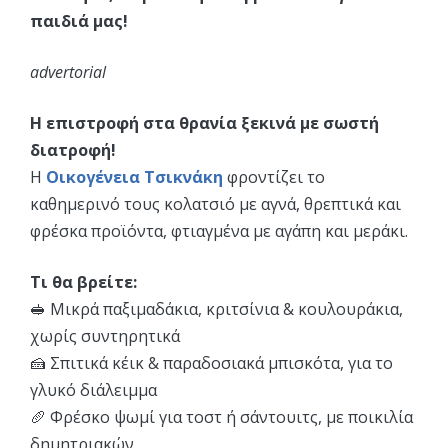
παιδιά μας!
advertorial
Η επιστροφή στα θρανία ξεκινά με σωστή
διατροφή!
Η
Οικογένεια
Τσικνάκη
φροντίζει το
καθημερινό τους κολατσιό με αγνά, θρεπτικά και
φρέσκα προϊόντα, φτιαγμένα με αγάπη και μεράκι.
Τι θα βρείτε:
🥪 Μικρά παξιμαδάκια, κριτσίνια & κουλουράκια,
χωρίς συντηρητικά
🍰 Σπιτικά κέικ & παραδοσιακά μπισκότα, για το
γλυκό διάλειμμα
🥖 Φρέσκο ψωμί για τοστ ή σάντουιτς, με ποικιλία
δημητριακών