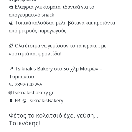
🧁 Ελαφριά γλυκίσματα, ιδανικά για το
απογευματινό snack
🍯 Τοπικά καλούδια, μέλι, βότανα και προϊόντα
από μικρούς παραγωγούς
🎁 Όλα έτοιμα να γεμίσουν το ταπεράκι… με
νοστιμιά και φροντίδα!
📍 Tsiknakis Bakery στο 5ο χλμ Μοιρών –
Τυμπακίου
📞 28920 42255
🌐 tsiknakisbakery.gr
📱 FB: @TsiknakisBakery
Φέτος το κολατσιό έχει γεύση…
Τσικνάκης!