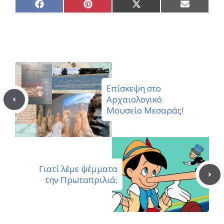
Share
Share
Share
Share
on
on
on
on
Facebook
Pinterest
X
Email
(Twitter)
Επίσκεψη στο
Αρχαιολογικό
Μουσείο Μεσαράς!
Γιατί λέμε ψέμματα
την Πρωταπριλιά;