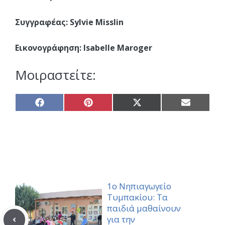
Συγγραφέας: Sylvie Misslin
Εικονογράφηση: Isabelle Maroger
Μοιραστείτε:
Share
Share
Share
Share
on
on
on
on
Facebook
Pinterest
X
Email
(Twitter)
1ο Νηπιαγωγείο
Τυμπακίου: Τα
παιδιά μαθαίνουν
για την