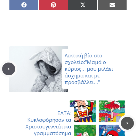
Share
Share
Share
Share
on
on
on
on
Facebook
Pinterest
X
Email
(Twitter)
Λεκτική βία στο
σχολείο:”Μαμά ο
κύριος… μου μιλάει
άσχημα και με
προσβάλλει…”
ΕΛΤΑ:
Κυκλοφόρησαν τα
Χριστουγεννιάτικα
γραμματόσημα