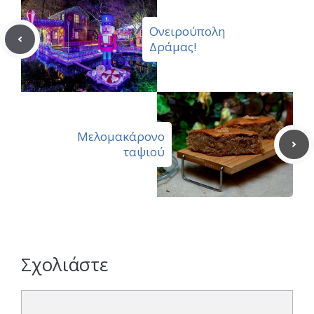
Ονειρούπολη
Δράμας!
Μελομακάρονο
ταψιού
Σχολιάστε
Σχόλιο