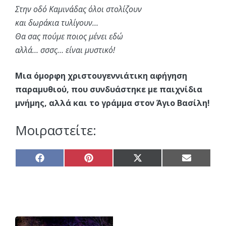
Στην οδό Καμινάδας όλοι στολίζουν
και δωράκια τυλίγουν…
Θα σας πούμε ποιος μένει εδώ
αλλά… σσσς… είναι μυστικό!
Μια όμορφη χριστουγεννιάτικη αφήγηση
παραμυθιού, που συνδυάστηκε με παιχνίδια
μνήμης, αλλά και το γράμμα στον Άγιο Βασίλη!
Μοιραστείτε:
Share
Share
Share
Share
on
on
on
on
Facebook
Pinterest
X
Email
(Twitter)