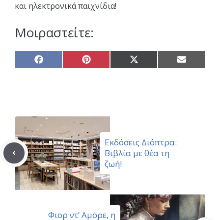
και ηλεκτρονικά παιχνίδια!
Μοιραστείτε:
Share
Share
Share
Share
on
on
on
on
Facebook
Pinterest
X
Email
(Twitter)
Εκδόσεις Διόπτρα:
Βιβλία με θέα τη
ζωή!
Φιορ ντ’ Αμόρε, η