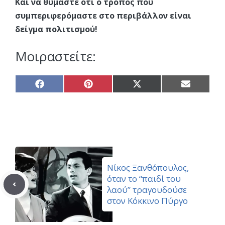
Και να θυμάστε ότι ο τρόπος που
συμπεριφερόμαστε στο περιβάλλον είναι
δείγμα πολιτισμού!
Μοιραστείτε:
Share
Share
Share
Share
on
on
on
on
Facebook
Pinterest
X
Email
(Twitter)
Νίκος Ξανθόπουλος,
όταν το “παιδί του
λαού” τραγουδούσε
στον Κόκκινο Πύργο