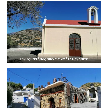
Ο Άγιος Νεκτάριος, απέναντι από το Μαγαρικάρι