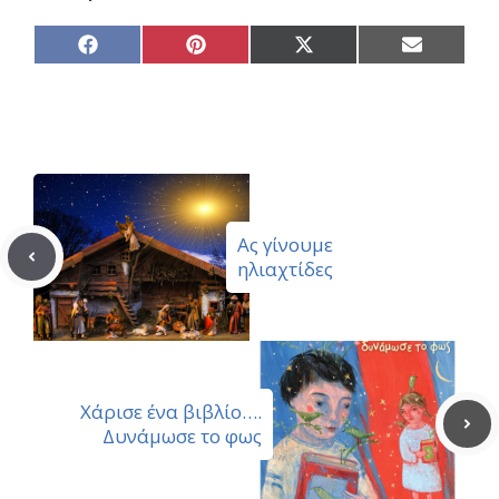
Share
Share
Share
Share
on
on
on
on
Facebook
Pinterest
X
Email
(Twitter)
Ας γίνουμε
ηλιαχτίδες
Χάρισε ένα βιβλίο….
Δυνάμωσε το φως