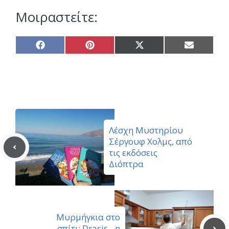
Μοιραστείτε:
Share
Share
Share
Share
on
on
on
on
Facebook
Pinterest
X
Email
(Twitter)
Λέσχη Μυστηρίου
Σέργουφ Χολμς, από
τις εκδόσεις
Διόπτρα
Μυρμήγκια στο
σπίτι; Drasis…η