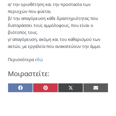
α/ την οριοθέτηση και την προστασία των
περιοχών που φύεται.
β/ την απαγόρευση κάθε δραστηριότητας που
διαταράσσει τους αμμόλοφους, που είναι ο
βιότοπος τους.
γ/ απαγόρευση, ακόμη και του καθαρισμού των
ακτών, με εργαλεία που ανακατεύουν την άμμο.
Περισσότερα
εδώ
Μοιραστείτε:
Share
Share
Share
Share
on
on
on
on
Facebook
Pinterest
X
Email
(Twitter)