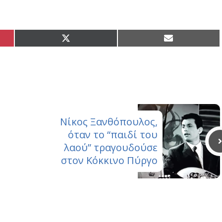
Share
Share
on
on
X
Email
(Twitter)
Νίκος Ξανθόπουλος,
όταν το “παιδί του
λαού” τραγουδούσε
στον Κόκκινο Πύργο