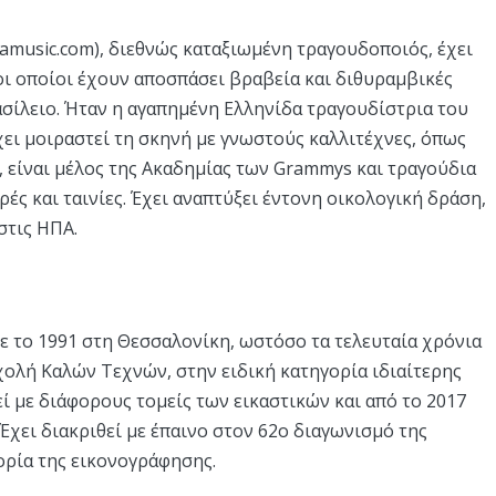
amusic.com), διεθνώς καταξιωμένη τραγουδοποιός, έχει
οι οποίοι έχουν αποσπάσει βραβεία και διθυραμβικές
ασίλειο. Ήταν η αγαπημένη Ελληνίδα τραγουδίστρια του
χει μοιραστεί τη σκηνή με γνωστούς καλλιτέχνες, όπως
ς, είναι μέλος της Ακαδημίας των Grammys και τραγούδια
ές και ταινίες. Έχει αναπτύξει έντονη οικολογική δράση,
 στις ΗΠΑ.
ε το 1991 στη Θεσσαλονίκη, ωστόσο τα τελευταία χρόνια
Σχολή Καλών Τεχνών, στην ειδική κατηγορία ιδιαίτερης
ί με διάφορους τομείς των εικαστικών και από το 2017
χει διακριθεί με έπαινο στον 62ο διαγωνισμό της
ορία της εικονογράφησης.