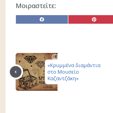
Μοιραστείτε:
Share
Share
on
on
Facebook
Pinterest
«Κρυμμένα διαμάντια
στο Μουσείο
Καζαντζάκη»