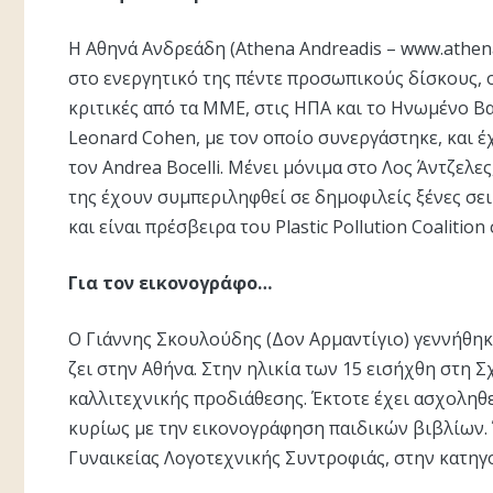
Η Aθηνά Ανδρεάδη (Athena Andreadis – www.athen
στο ενεργητικό της πέντε προσωπικούς δίσκους, 
κριτικές από τα ΜΜΕ, στις ΗΠΑ και το Ηνωμένο Β
Leonard Cohen, με τον οποίο συνεργάστηκε, και έ
τον Andrea Bocelli. Μένει μόνιμα στο Λος Άντζελε
της έχουν συμπεριληφθεί σε δημοφιλείς ξένες σειρ
και είναι πρέσβειρα του Plastic Pollution Coalition
Για τον εικονογράφο…
Ο Γιάννης Σκουλούδης (Δον Αρμαντίγιο) γεννήθηκ
ζει στην Αθήνα. Στην ηλικία των 15 εισήχθη στη 
καλλιτεχνικής προδιάθεσης. Έκτοτε έχει ασχοληθε
κυρίως με την εικονογράφηση παιδικών βιβλίων. Έ
Γυναικείας Λογοτεχνικής Συντροφιάς, στην κατηγ