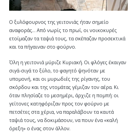
Ο ξυλόφουρνος της γειτονιάς ήταν σημείο
αναφοράς… Από νωρίς το πρωί, οι νοικοκυρές
ετοίμαζαν τα ταψιά τους, τα σκέπαζαν προσεκτικά
και τα πήγαιναν στο φούρνο.
Όλη η γειτονιά μύριζε Κυριακή. Οι φλόγες έκαιγαν
σιγά-σιγά το ξύλο, το φαγητό ψηνόταν με
υπομονή, και οι μυρωδιές της ρίγανης, του
σκόρδου και της ντομάτας γέμιζαν τον αέρα. Κι
όταν πλησίαζε το μεσημέρι, άρχιζε η πομπή: οι
γείτονες κατηφόριζαν προς τον φούρνο με
πετσέτες στα χέρια, να παραλάβουν τα καυτά
ταψιά τους, να δοκιμάσουν, να πουν ένα «καλή
όρεξη» ο ένας στον άλλον.