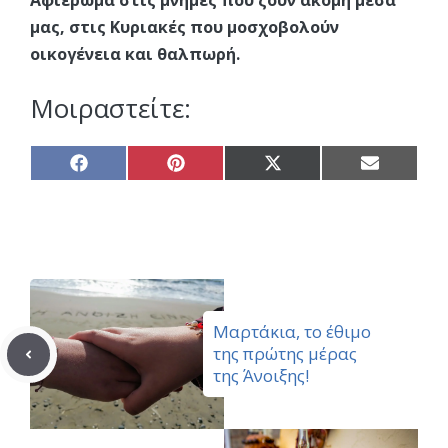
Αφιέρωμα στις μνήμες που ζουν ακόμη μέσα
μας, στις Κυριακές που μοσχοβολούν
οικογένεια και θαλπωρή.
Μοιραστείτε:
Share
Share
Share
Share
on
on
on
on
Facebook
Pinterest
X
Email
(Twitter)
Μαρτάκια, το έθιμο
της πρώτης μέρας
της Άνοιξης!