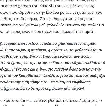
ται από τα χρόνια του Καποδίστρια και μάλιστα τους
ίου, που ιδρύθηκε στην Ελλάδα με τον ερχομό του, του
ο ίδιος ο κυβερνήτης. Στην καθημαγμένη χώρα, που
άσταση, τα ρούχα των μαθητών δίδονται από την πολιτεία
ρουσία τους έναντι του σχολείου, τιμωρείται βαριά…
ζευγάριον παπουκίων, εν φέσιον, μίαν καπόταν και μίαν
ώ. Η αποταξίαν, η απείθεια, η στάσις και το ψεύδος θέλουσι
νουθέτησις εμβριθής και δημοσία ενώπιον των άλλων
ατά το ήμισυ, και την τρίτην, έκδυσις του ενόχου παιδίου από
ρέλια… Η έκδυσις και η ένδυσις γινέσθω όλων των μαθητών
ς από τον Καποδίστρια «δεκάλογος του ευπρεπούς μαθητή»!
 Επανάστασης η μη τήρηση του κανονισμού εμφάνισης
λα ξηρά ικανώς, το δε προσκεφάλαιον μία πέτρα»!
ύ κράτους και καθώς ο πληθυσμός είναι αναλφάβητος, ο