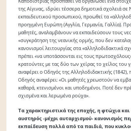
Καποδίστριας προσπαθεί να οργανώσει ένα στοιχ
της Αίγινας, ιδρύει τέσσερα δημοτικά σχολειά σε 
εκπαιδευτικού προσωπικού, προωθεί τα «αλληλοδ
προηγμένη Ευρώπη (Αγγλία, Γερμανία, Γαλλία). Πρό
μαθητές, αναλαμβάνουν να εκπαιδεύσουν τους νε
«συγκράτηση της νεανικής ορμής, που δεν καταλαγ
κανονισμοί λειτουργίας στα «αλληλοδιδακτικά σχ
πρέπει «να υποτάσσονται εις τους πρωτοσχόλους» 
κρατούντες με τας δύο των χείρας το χείλος του 
αναφέρει ο Οδηγός της Αλληλοδιδακτικής (1842), 
Οδηγός αναφέρει: «Οι μαθητές χρεωστούν να εμβα
καθαρά, κτενισμένοι και υποδημένοι. Ποτέ δεν πρ
σχισμένα και λερωμένα ρούχα».
Τα χαρακτηριστικά της εποχής, η φτώχια και
αυστηρός -μέχρι αυταρχισμού- κανονισμός π
εκπαίδευση πολλά από τα παιδιά, που κυκλο