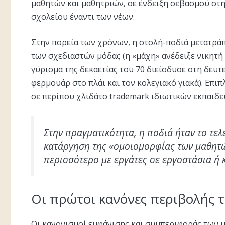
μαθητών και μαθητριών, σε ένδειξη σεβασμού στ
σχολείου έναντι των νέων.
Στην πορεία των χρόνων, η στολή-ποδιά μετατρά
των σχεδιαστών μόδας (η «μάχη» ανέδειξε νικητή
γύρισμα της δεκαετίας του ΄70 διείσδυσε στη δευ
φερμουάρ στο πλάι και τον κολεγιακό γιακά). Επιπ
σε περίπου χλιδάτο trademark ιδιωτικών εκπαιδ
Στην πραγματικότητα, η ποδιά ήταν το τε
κατάργηση της «ομοιομορφίας των μαθητώ
περισσότερο με εργάτες σε εργοστάσια ή 
Οι πρώτοι κανόνες περιβολής 
Οι κανονισμοί εμφάνισης και συμπεριφοράς των μ