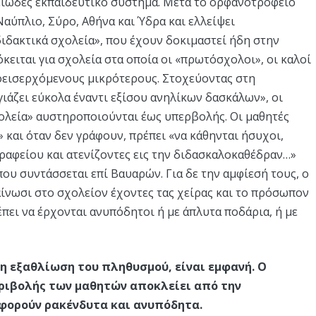
ειώδες εκπαιδευτικό σύστημα. Μετά το ορφανοτροφείο
Ναύπλιο, Σύρο, Αθήνα και Ύδρα και ελλείψει
ιδακτικά σχολεία», που έχουν δοκιμαστεί ήδη στην
κειται για σχολεία στα οποία οι «πρωτόσχολοι», οι καλοί
οεισερχόμενους μικρότερους. Στοχεύοντας στη
ιάζει εύκολα έναντι εξίσου ανηλίκων δασκάλων», οι
ολεία» αυστηροποιούνται έως υπερβολής. Οι μαθητές
και όταν δεν γράφουν, πρέπει «να κάθηνται ήσυχοι,
γραφείου και ατενίζοντες εις την διδασκαλοκαθέδραν…»
που συντάσσεται επί Βαυαρών. Για δε την αμφίεσή τους, ο
ίνωσι στο σχολείον έχοντες τας χείρας και το πρόσωπον
έπει να έρχονται ανυπόδητοι ή με άπλυτα ποδάρια, ή με
 η εξαθλίωση του πληθυσμού, είναι εμφανή. Ο
εριβολής των μαθητών αποκλείει από την
φορούν ρακένδυτα και ανυπόδητα.