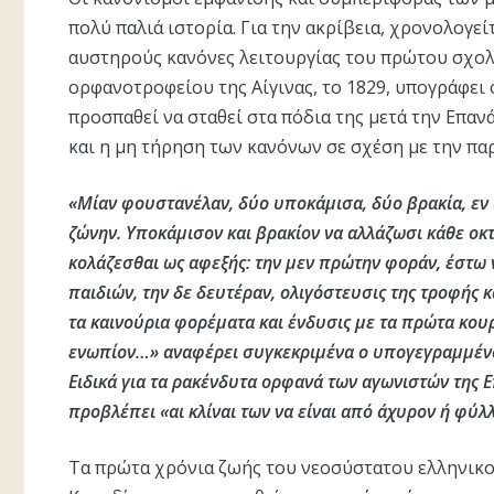
πολύ παλιά ιστορία. Για την ακρίβεια, χρονολογεί
αυστηρούς κανόνες λειτουργίας του πρώτου σχολε
ορφανοτροφείου της Αίγινας, το 1829, υπογράφει 
προσπαθεί να σταθεί στα πόδια της μετά την Επαν
και η μη τήρηση των κανόνων σε σχέση με την πα
«Μίαν φουστανέλαν, δύο υποκάμισα, δύο βρακία, εν 
ζώνην. Υποκάμισον και βρακίον να αλλάζωσι κάθε οκτ
κολάζεσθαι ως αφεξής: την μεν πρώτην φοράν, έστω 
παιδιών, την δε δευτέραν, ολιγόστευσις της τροφής κ
τα καινούρια φορέματα και ένδυσις με τα πρώτα κου
ενωπίον…» αναφέρει συγκεκριμένα ο υπογεγραμμένο
Ειδικά για τα ρακένδυτα ορφανά των αγωνιστών της
προβλέπει «αι κλίναι των να είναι από άχυρον ή φύλ
Τα πρώτα χρόνια ζωής του νεοσύστατου ελληνικο