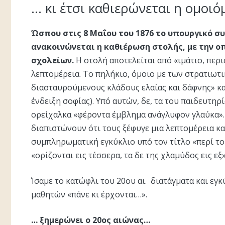
… κι έτσι καθιερώνεται η ομοι
Ώσπου στις 8 Μαΐου του 1876 το υπουργικό σ
ανακοινώνεται η καθιέρωση στολής, με την οπ
σχολείων.
Η στολή αποτελείται από «ιμάτιο, περι
λεπτομέρεια. Το πηλήκιο, όμοιο με των στρατιωτικ
διασταυρούμενους κλάδους ελαίας και δάφνης» κα
ένδειξη σοφίας). Υπό αυτών, δε, τα του παιδευτηρ
ορείχαλκα «φέροντα έμβλημα ανάγλυφον γλαύκα».
διαπιστώνουν ότι τους ξέφυγε μια λεπτομέρεια κα
συμπληρωματική εγκύκλιο υπό τον τίτλο «περί το
«ορίζονται εις τέσσερα, τα δε της χλαμύδος εις εξ»
Ίσαμε το κατώφλι του 20ου αι. διατάγματα και εγ
μαθητών «πάνε κι έρχονται…».
… ξημερώνει ο 20ος αιώνας…