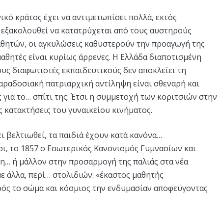
ικό κράτος έχει να αντιμετωπίσει πολλά, εκτός
υ εξακολουθεί να κατατρύχεται από τους αυστηρούς
θητών, οι αγκυλώσεις καθυστερούν την προαγωγή της
αθητές είναι κυρίως άρρενες. Η Ελλάδα διαποτισμένη
υς διαφωτιστές εκπαιδευτικούς δεν αποκλείει τη
αραδοσιακή πατριαρχική αντίληψη είναι σθεναρή και
ς για το… σπίτι της. Έτσι η συμμετοχή των κοριτσιών στην
ις κατακτήσεις του γυναικείου κινήματος.
ι βελτιωθεί, τα παιδιά έχουν κατά κανόνα…
σι, το 1857 ο Εσωτερικός Κανονισμός Γυμνασίων και
… ή μάλλον στην προσαρμογή της παλιάς στα νέα
ε άλλα, περί… στολιδιών: «έκαστος μαθητής
ρός το σώμα και κόσμιος την ενδυμασίαν αποφεύγοντας