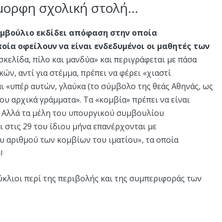
όμορφη σχολική στολή…
υμβούλιο εκδίδει απόφαση στην οποία
οία οφείλουν να είναι ενδεδυμένοι οι μαθητές των
σκελίδα, πίλο και μανδύα» και περιγράφεται με πάσα
ών, αντί για στέμμα, πρέπει να φέρει «χιαστί
ι «υπέρ αυτών, γλαύκα (το σύμβολο της θεάς Αθηνάς, ως
ίου αρχικά γράμματα». Τα «κομβία» πρέπει να είναι
 Αλλά τα μέλη του υπουργικού συμβουλίου
ι στις 29 του ίδιου μήνα επανέρχονται με
υ αριθμού των κομβίων του ιματίου», τα οποία
!
κύκλιοι περί της περιβολής και της συμπεριφοράς των