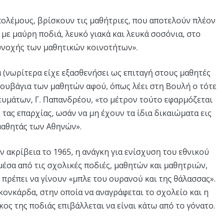
 πολέμους, βρίσκουν τις μαθήτριες, που αποτελούν πλέον
με μαύρη ποδιά, λευκό γιακά και λευκά σοσόνια, στο
υνοχής των μαθητικών κοινοτήτων».
α (νωρίτερα είχε εξασθενήσει ως επιταγή στους μαθητές
ουβάγια των μαθητών αφού, όπως λέει στη Βουλή ο τότε
υμάτων, Γ. Παπανδρέου, «το μέτρον τούτο εφαρμόζεται
τας επαρχίας, ωσάν να μη έχουν τα ίδια δικαιώματα εις
μαθητάς των Αθηνών».
ην ακρίβεια το 1965, η ανάγκη για ενίσχυση του εθνικού
μέσα από τις σχολικές ποδιές, μαθητών και μαθητριών,
πρέπει να γίνουν «μπλε του ουρανού και της θάλασσας».
 κονκάρδα, στην οποία να αναγράφεται το σχολείο και η
ήκος της ποδιάς επιβάλλεται να είναι κάτω από το γόνατο.