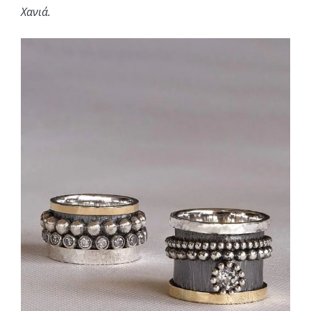
Χανιά.