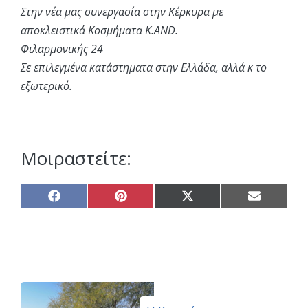
Στην νέα μας συνεργασία στην Κέρκυρα με
αποκλειστικά Κοσμήματα K.AND.
Φιλαρμονικής 24
Σε επιλεγμένα κατάστηματα στην Ελλάδα, αλλά κ το
εξωτερικό.
Μοιραστείτε:
Share
Share
Share
Share
on
on
on
on
Facebook
Pinterest
X
Email
(Twitter)