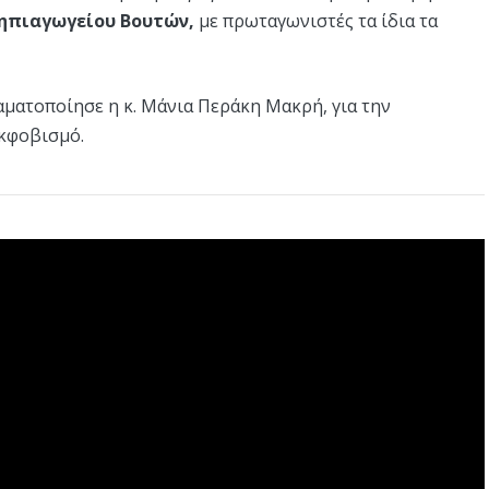
ηπιαγωγείου Βουτών,
με πρωταγωνιστές τα ίδια τα
αματοποίησε η κ. Μάνια Περάκη Μακρή, για την
εκφοβισμό.