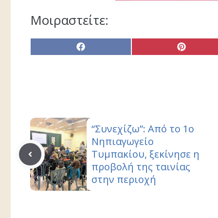
Μοιραστείτε:
Share
Share
on
on
Facebook
Pinterest
“Συνεχίζω”: Από το 1ο
Νηπιαγωγείο
Τυμπακίου, ξεκίνησε η
προβολή της ταινίας
στην περιοχή