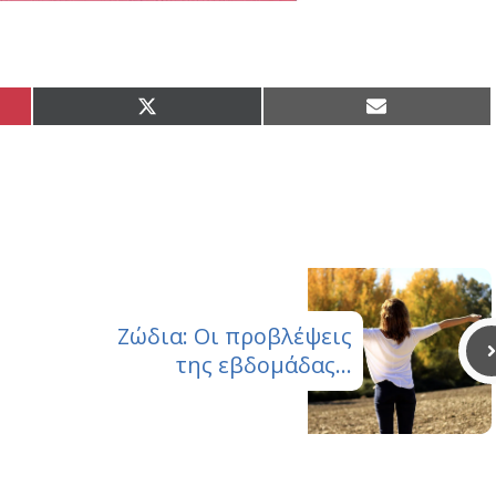
Share
Share
on
on
X
Email
(Twitter)
Ζώδια: Οι προβλέψεις
της εβδομάδας…