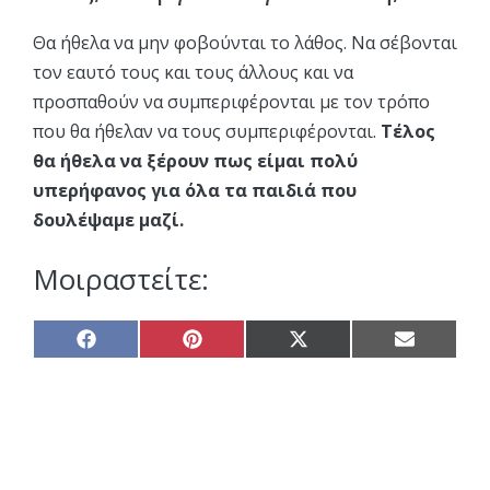
Θα ήθελα να μην φοβούνται το λάθος. Να σέβονται
τον εαυτό τους και τους άλλους και να
προσπαθούν να συμπεριφέρονται με τον τρόπο
που θα ήθελαν να τους συμπεριφέρονται.
Τέλος
θα ήθελα να ξέρουν πως είμαι πολύ
υπερήφανος για όλα τα παιδιά που
δουλέψαμε μαζί.
Μοιραστείτε:
Share
Share
Share
Share
on
on
on
on
Facebook
Pinterest
X
Email
(Twitter)