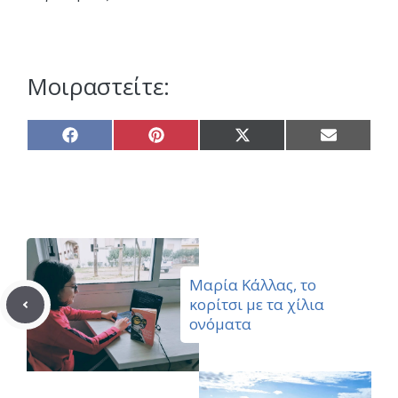
Μοιραστείτε:
Share
Share
Share
Share
on
on
on
on
Facebook
Pinterest
X
Email
(Twitter)
Μαρία Κάλλας, το
κορίτσι με τα χίλια
ονόματα