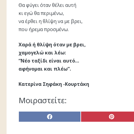
Θα φύγει όταν θέλει αυτή
κι εγώ θα περιμένω,
να έρθει η θλίψη να με βρει,
που ήρεμα προσμένω.
Χαρά ή θλίψη όταν με βρει,
χαμογελώ και λέω:
“Νέο ταξίδι είναι αυτό…
αφήνομαι και πλέω”.
Κατερίνα Σηφάκη -Κουρτάκη
Μοιραστείτε:
Share
Share
on
on
Facebook
Pinterest