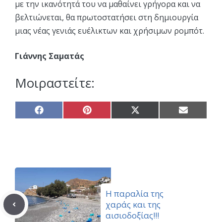
με την ικανότητά του να μαθαίνει γρήγορα και να
βελτιώνεται, θα πρωτοστατήσει στη δημιουργία
μιας νέας γενιάς ευέλικτων και χρήσιμων ρομπότ.
Γιάννης Σαματάς
Μοιραστείτε:
Share
Share
Share
Share
on
on
on
on
Facebook
Pinterest
X
Email
(Twitter)
Η παραλία της
χαράς και της
αισιοδοξίας!!!