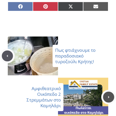
Share
Share
Share
Share
on
on
on
on
Facebook
Pinterest
X
Email
(Twitter)
Πως φτιάχνουμε το
παραδοσιακό
τυροζούλι Κρήτης!
Αμφιθεατρικό
Οικόπεδο 2
Στρεμμάτων στο
Καμηλάρι