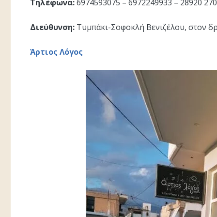
Τηλέφωνα:
6974593075 – 6972249933 – 28920 27
Διεύθυνση:
Τυμπάκι-Σοφοκλή Βενιζέλου, στον δρ
Άρτιος Λόγος