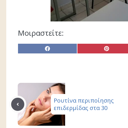
Μοιραστείτε:
Share
Share
on
on
Facebook
Pinterest
Ρουτίνα περιποίησης
επιδερμίδας στα 30