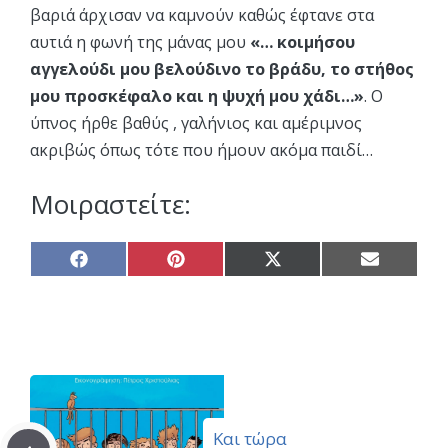
βαριά άρχισαν να καμνούν καθώς έφτανε στα
αυτιά η φωνή της μάνας μου
«… κοιμήσου
αγγελούδι μου βελούδινο το βράδυ, το στήθος
μου προσκέφαλο και η ψυχή μου χάδι…»
. Ο
ύπνος ήρθε βαθύς , γαλήνιος και αμέριμνος
ακριβώς όπως τότε που ήμουν ακόμα παιδί…
Μοιραστείτε:
Share
Share
Share
Share
on
on
on
on
Facebook
Pinterest
X
Email
(Twitter)
Και τώρα