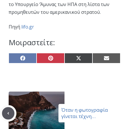
το Υπουργείο ‘Άμυνας των ΗΠΑ στη λίστα των
προμηθευτών του αμερικανικού στρατού.
Πηγή
lifo.gr
Μοιραστείτε:
Share
Share
Share
Share
on
on
on
on
Facebook
Pinterest
X
Email
(Twitter)
Όταν η φωτογραφία
γίνεται τέχνη…